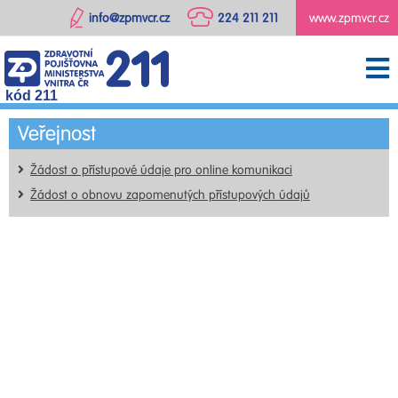
info@zpmvcr.cz
224 211 211
www.zpmvcr.cz
kód 211
Veřejnost
Žádost o přístupové údaje pro online komunikaci
Žádost o obnovu zapomenutých přístupových údajů