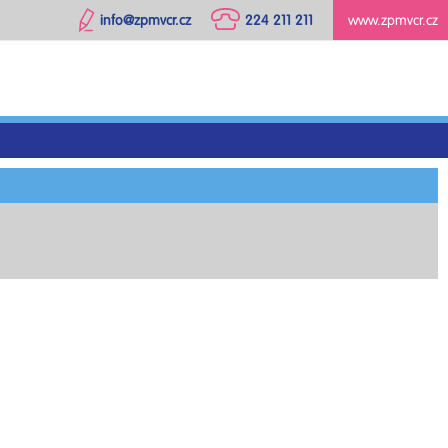
info@zpmvcr.cz
224 211 211
www.zpmvcr.cz