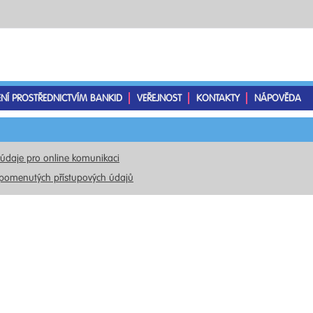
ENÍ PROSTŘEDNICTVÍM BANKID
VEŘEJNOST
KONTAKTY
NÁPOVĚDA
 údaje pro online komunikaci
pomenutých přístupových údajů