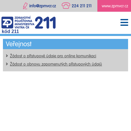
info@zpmvcr.cz
224 211 211
www.zpmvcr.cz
kód 211
Veřejnost
Žádost o přístupové údaje pro online komunikaci
Žádost o obnovu zapomenutých přístupových údajů