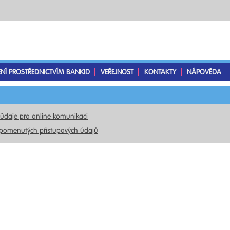
ENÍ PROSTŘEDNICTVÍM BANKID
VEŘEJNOST
KONTAKTY
NÁPOVĚDA
 údaje pro online komunikaci
pomenutých přístupových údajů