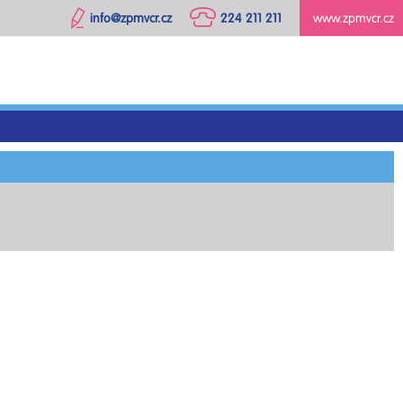
info@zpmvcr.cz
224 211 211
www.zpmvcr.cz