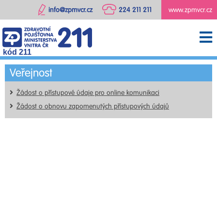
info@zpmvcr.cz
224 211 211
www.zpmvcr.cz
kód 211
Veřejnost
Žádost o přístupové údaje pro online komunikaci
Žádost o obnovu zapomenutých přístupových údajů