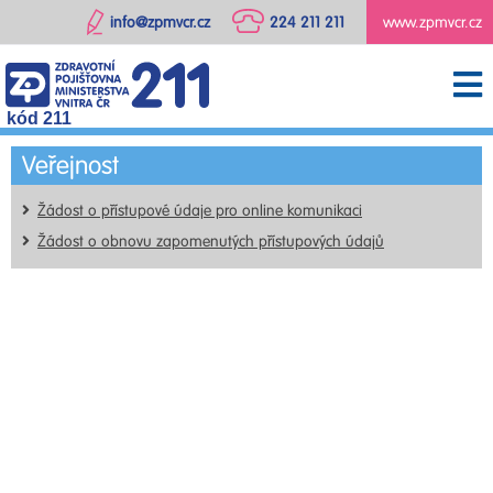
info@zpmvcr.cz
224 211 211
www.zpmvcr.cz
kód 211
Veřejnost
Žádost o přístupové údaje pro online komunikaci
Žádost o obnovu zapomenutých přístupových údajů