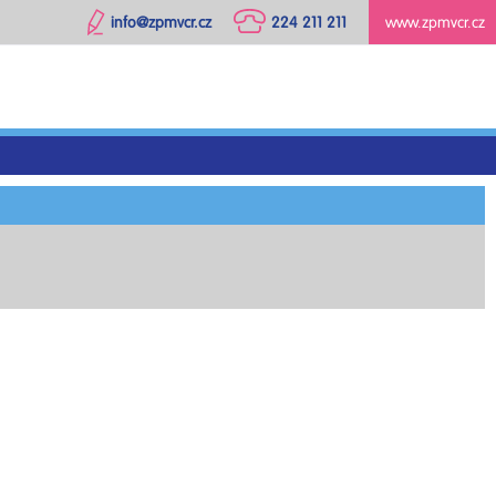
info@zpmvcr.cz
224 211 211
www.zpmvcr.cz