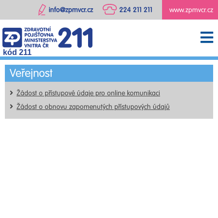
info@zpmvcr.cz
224 211 211
www.zpmvcr.cz
kód 211
Veřejnost
Žádost o přístupové údaje pro online komunikaci
Žádost o obnovu zapomenutých přístupových údajů