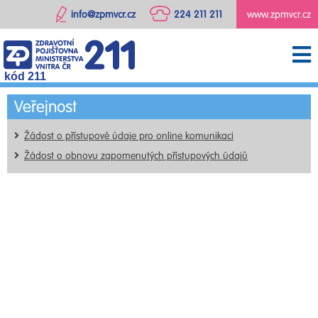
info@zpmvcr.cz
224 211 211
www.zpmvcr.cz
kód 211
Veřejnost
Žádost o přístupové údaje pro online komunikaci
Žádost o obnovu zapomenutých přístupových údajů