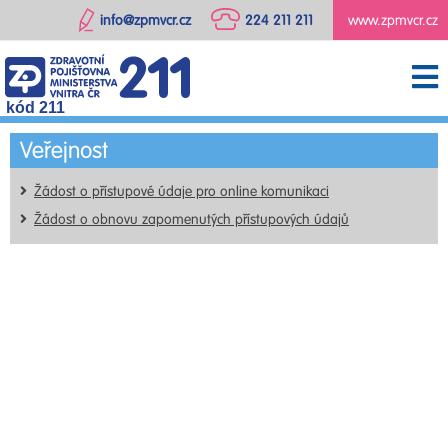
info@zpmvcr.cz
224 211 211
www.zpmvcr.cz
kód 211
Veřejnost
Žádost o přístupové údaje pro online komunikaci
Žádost o obnovu zapomenutých přístupových údajů