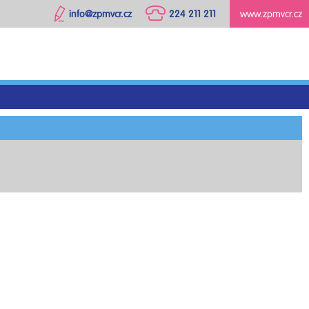
info@zpmvcr.cz
224 211 211
www.zpmvcr.cz