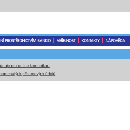
ENÍ PROSTŘEDNICTVÍM BANKID
VEŘEJNOST
KONTAKTY
NÁPOVĚDA
 údaje pro online komunikaci
pomenutých přístupových údajů