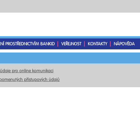
ENÍ PROSTŘEDNICTVÍM BANKID
VEŘEJNOST
KONTAKTY
NÁPOVĚDA
 údaje pro online komunikaci
pomenutých přístupových údajů