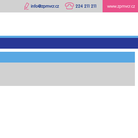
info@zpmvcr.cz
224 211 211
www.zpmvcr.cz