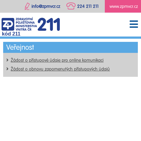
info@zpmvcr.cz
224 211 211
www.zpmvcr.cz
kód 211
Veřejnost
Žádost o přístupové údaje pro online komunikaci
Žádost o obnovu zapomenutých přístupových údajů