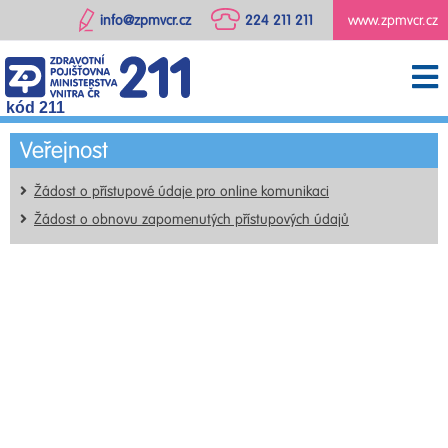
info@zpmvcr.cz
224 211 211
www.zpmvcr.cz
kód 211
Veřejnost
Žádost o přístupové údaje pro online komunikaci
Žádost o obnovu zapomenutých přístupových údajů