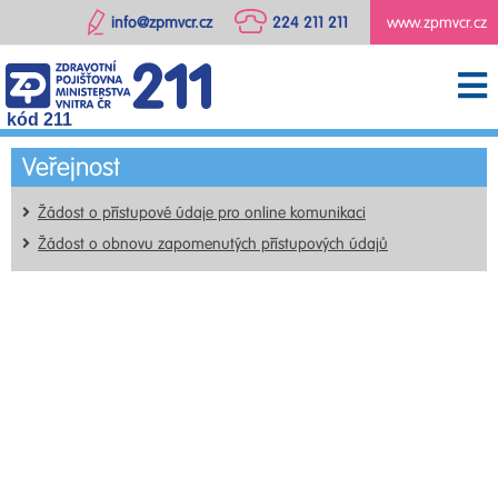
info@zpmvcr.cz
224 211 211
www.zpmvcr.cz
kód 211
Veřejnost
Žádost o přístupové údaje pro online komunikaci
Žádost o obnovu zapomenutých přístupových údajů