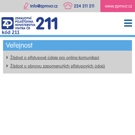
info@zpmvcr.cz
224 211 211
www.zpmvcr.cz
kód 211
Veřejnost
Žádost o přístupové údaje pro online komunikaci
Žádost o obnovu zapomenutých přístupových údajů