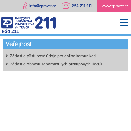
info@zpmvcr.cz
224 211 211
www.zpmvcr.cz
kód 211
Veřejnost
Žádost o přístupové údaje pro online komunikaci
Žádost o obnovu zapomenutých přístupových údajů