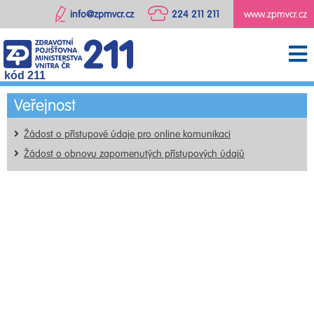
info@zpmvcr.cz
224 211 211
www.zpmvcr.cz
kód 211
Veřejnost
Žádost o přístupové údaje pro online komunikaci
Žádost o obnovu zapomenutých přístupových údajů