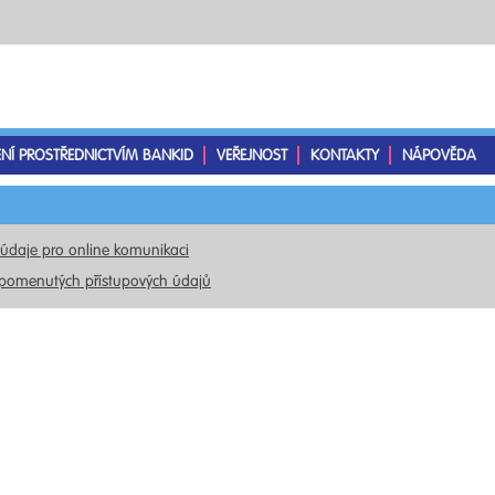
ENÍ PROSTŘEDNICTVÍM BANKID
VEŘEJNOST
KONTAKTY
NÁPOVĚDA
 údaje pro online komunikaci
pomenutých přístupových údajů