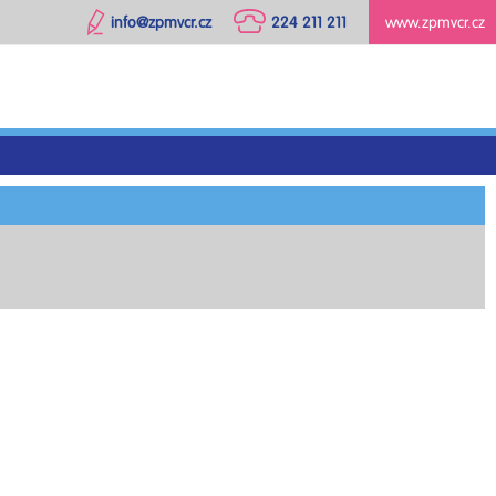
info@zpmvcr.cz
224 211 211
www.zpmvcr.cz