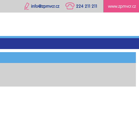
info@zpmvcr.cz
224 211 211
www.zpmvcr.cz