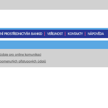
ENÍ PROSTŘEDNICTVÍM BANKID
VEŘEJNOST
KONTAKTY
NÁPOVĚDA
 údaje pro online komunikaci
pomenutých přístupových údajů