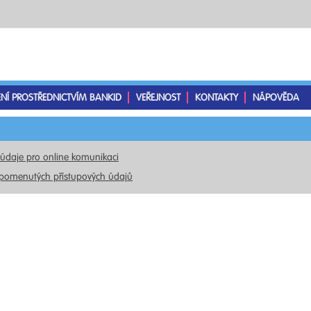
ENÍ PROSTŘEDNICTVÍM BANKID
VEŘEJNOST
KONTAKTY
NÁPOVĚDA
 údaje pro online komunikaci
pomenutých přístupových údajů