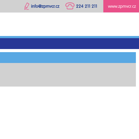
info@zpmvcr.cz
224 211 211
www.zpmvcr.cz