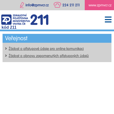
info@zpmvcr.cz
224 211 211
www.zpmvcr.cz
kód 211
Veřejnost
Žádost o přístupové údaje pro online komunikaci
Žádost o obnovu zapomenutých přístupových údajů