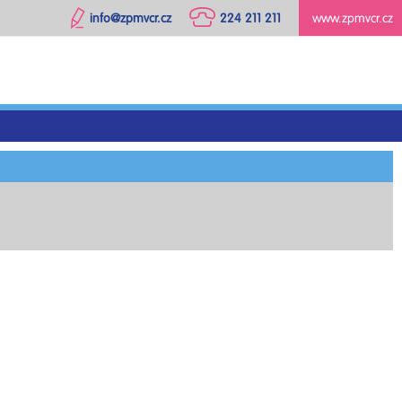
info@zpmvcr.cz
224 211 211
www.zpmvcr.cz