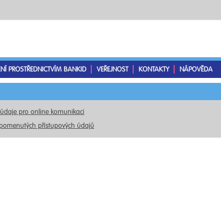
ENÍ PROSTŘEDNICTVÍM BANKID
VEŘEJNOST
KONTAKTY
NÁPOVĚDA
 údaje pro online komunikaci
pomenutých přístupových údajů