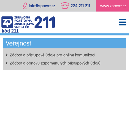
info@zpmvcr.cz
224 211 211
www.zpmvcr.cz
kód 211
Veřejnost
Žádost o přístupové údaje pro online komunikaci
Žádost o obnovu zapomenutých přístupových údajů