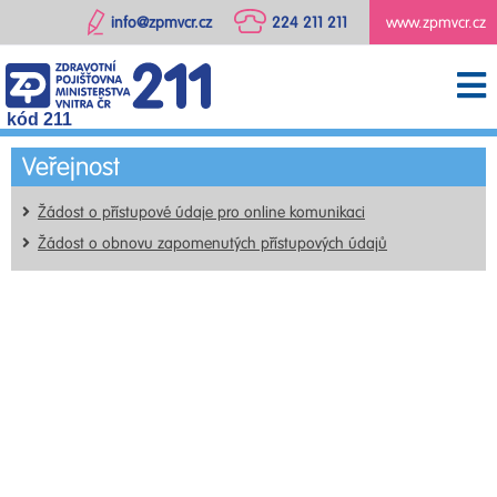
info@zpmvcr.cz
224 211 211
www.zpmvcr.cz
kód 211
Veřejnost
Žádost o přístupové údaje pro online komunikaci
Žádost o obnovu zapomenutých přístupových údajů