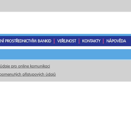
ENÍ PROSTŘEDNICTVÍM BANKID
VEŘEJNOST
KONTAKTY
NÁPOVĚDA
 údaje pro online komunikaci
pomenutých přístupových údajů