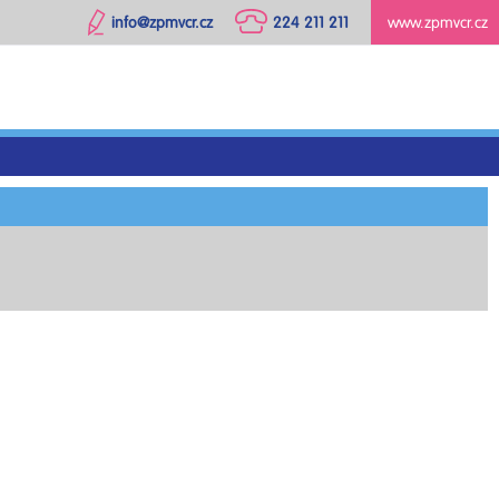
info@zpmvcr.cz
224 211 211
www.zpmvcr.cz