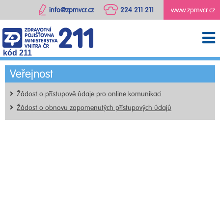
info@zpmvcr.cz
224 211 211
www.zpmvcr.cz
kód 211
Veřejnost
Žádost o přístupové údaje pro online komunikaci
Žádost o obnovu zapomenutých přístupových údajů