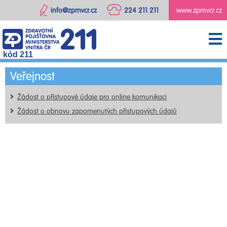
info@zpmvcr.cz
224 211 211
www.zpmvcr.cz
kód 211
Veřejnost
Žádost o přístupové údaje pro online komunikaci
Žádost o obnovu zapomenutých přístupových údajů