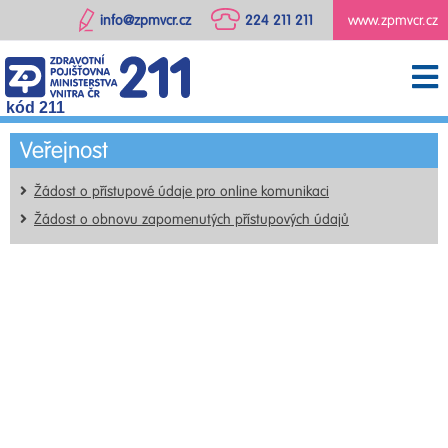
info@zpmvcr.cz
224 211 211
www.zpmvcr.cz
kód 211
Veřejnost
Žádost o přístupové údaje pro online komunikaci
Žádost o obnovu zapomenutých přístupových údajů