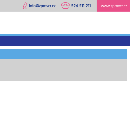
info@zpmvcr.cz
224 211 211
www.zpmvcr.cz