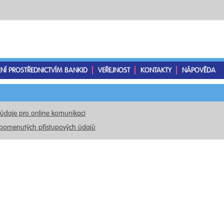
ENÍ PROSTŘEDNICTVÍM BANKID
VEŘEJNOST
KONTAKTY
NÁPOVĚDA
 údaje pro online komunikaci
pomenutých přístupových údajů