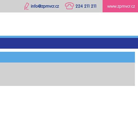
info@zpmvcr.cz
224 211 211
www.zpmvcr.cz