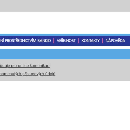
ENÍ PROSTŘEDNICTVÍM BANKID
VEŘEJNOST
KONTAKTY
NÁPOVĚDA
 údaje pro online komunikaci
pomenutých přístupových údajů