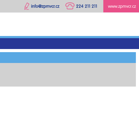
info@zpmvcr.cz
224 211 211
www.zpmvcr.cz