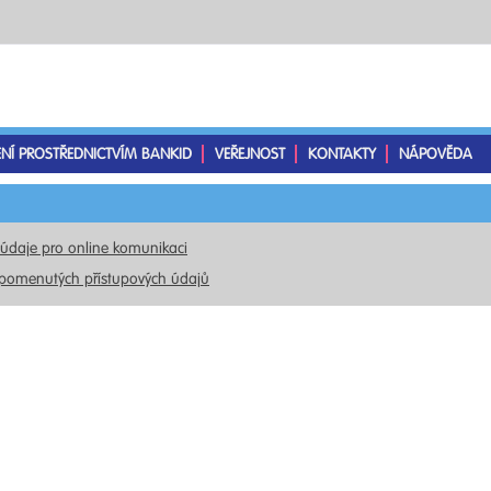
ENÍ PROSTŘEDNICTVÍM BANKID
VEŘEJNOST
KONTAKTY
NÁPOVĚDA
 údaje pro online komunikaci
pomenutých přístupových údajů