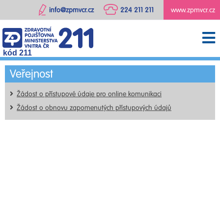
info@zpmvcr.cz
224 211 211
www.zpmvcr.cz
kód 211
Veřejnost
Žádost o přístupové údaje pro online komunikaci
Žádost o obnovu zapomenutých přístupových údajů