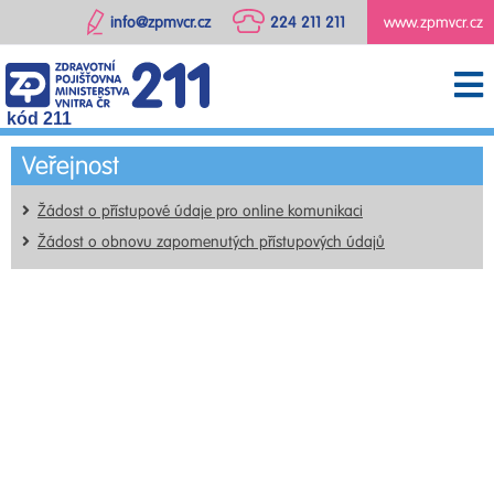
info@zpmvcr.cz
224 211 211
www.zpmvcr.cz
kód 211
Veřejnost
Žádost o přístupové údaje pro online komunikaci
Žádost o obnovu zapomenutých přístupových údajů