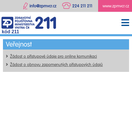
info@zpmvcr.cz
224 211 211
www.zpmvcr.cz
kód 211
Veřejnost
Žádost o přístupové údaje pro online komunikaci
Žádost o obnovu zapomenutých přístupových údajů