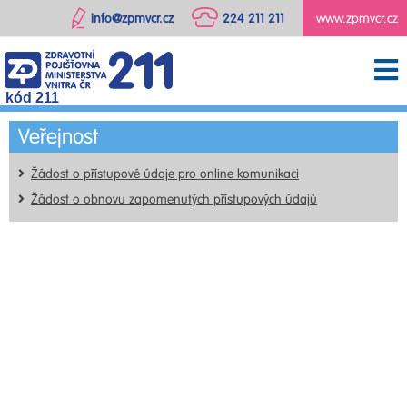
info@zpmvcr.cz
224 211 211
www.zpmvcr.cz
kód 211
Veřejnost
Žádost o přístupové údaje pro online komunikaci
Žádost o obnovu zapomenutých přístupových údajů