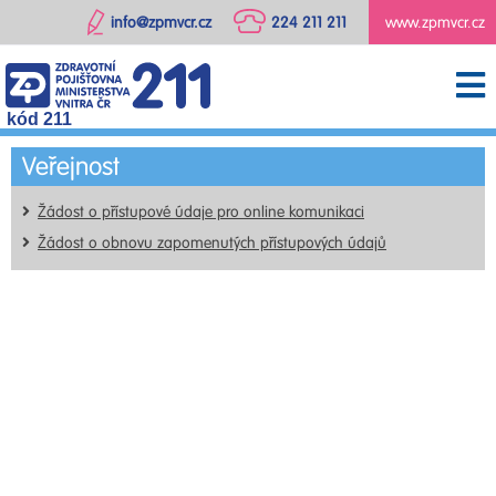
info@zpmvcr.cz
224 211 211
www.zpmvcr.cz
kód 211
Veřejnost
Žádost o přístupové údaje pro online komunikaci
Žádost o obnovu zapomenutých přístupových údajů