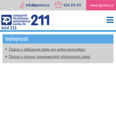
info@zpmvcr.cz
224 211 211
www.zpmvcr.cz
kód 211
Veřejnost
Žádost o přístupové údaje pro online komunikaci
Žádost o obnovu zapomenutých přístupových údajů