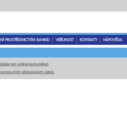
ENÍ PROSTŘEDNICTVÍM BANKID
VEŘEJNOST
KONTAKTY
NÁPOVĚDA
 údaje pro online komunikaci
pomenutých přístupových údajů