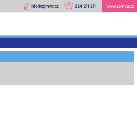
info@zpmvcr.cz
224 211 211
www.zpmvcr.cz