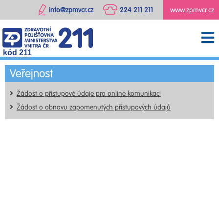
info@zpmvcr.cz
224 211 211
www.zpmvcr.cz
kód 211
Veřejnost
Žádost o přístupové údaje pro online komunikaci
Žádost o obnovu zapomenutých přístupových údajů