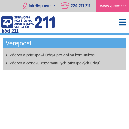
info@zpmvcr.cz
224 211 211
www.zpmvcr.cz
kód 211
Veřejnost
Žádost o přístupové údaje pro online komunikaci
Žádost o obnovu zapomenutých přístupových údajů