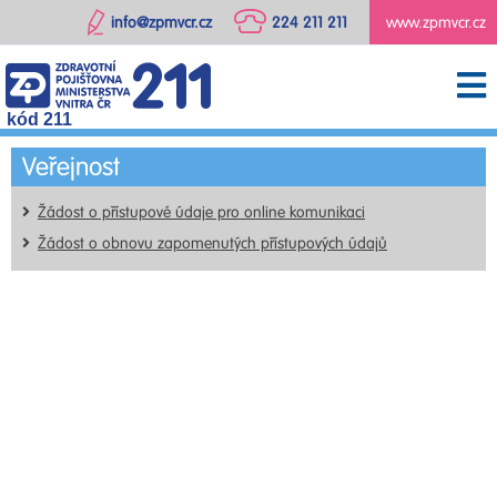
info@zpmvcr.cz
224 211 211
www.zpmvcr.cz
kód 211
Veřejnost
Žádost o přístupové údaje pro online komunikaci
Žádost o obnovu zapomenutých přístupových údajů