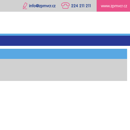
info@zpmvcr.cz
224 211 211
www.zpmvcr.cz