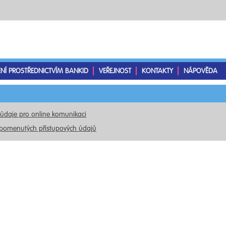
ENÍ PROSTŘEDNICTVÍM BANKID
VEŘEJNOST
KONTAKTY
NÁPOVĚDA
 údaje pro online komunikaci
pomenutých přístupových údajů