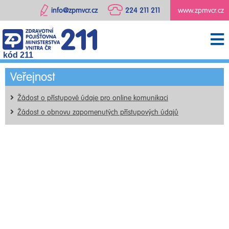
info@zpmvcr.cz
224 211 211
www.zpmvcr.cz
kód 211
Veřejnost
Žádost o přístupové údaje pro online komunikaci
Žádost o obnovu zapomenutých přístupových údajů