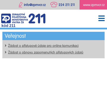
info@zpmvcr.cz
224 211 211
www.zpmvcr.cz
kód 211
Veřejnost
Žádost o přístupové údaje pro online komunikaci
Žádost o obnovu zapomenutých přístupových údajů