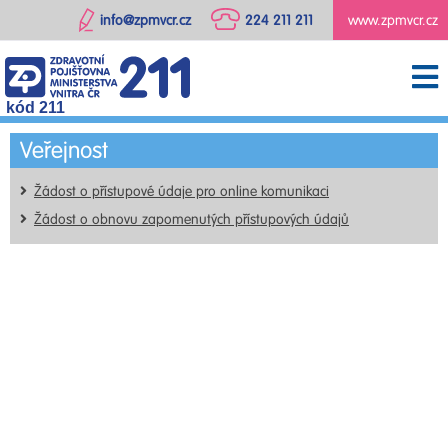
info@zpmvcr.cz
224 211 211
www.zpmvcr.cz
kód 211
Veřejnost
Žádost o přístupové údaje pro online komunikaci
Žádost o obnovu zapomenutých přístupových údajů