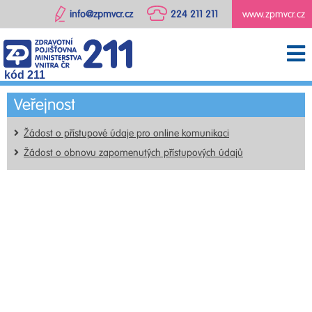
info@zpmvcr.cz
224 211 211
www.zpmvcr.cz
kód 211
Veřejnost
Žádost o přístupové údaje pro online komunikaci
Žádost o obnovu zapomenutých přístupových údajů