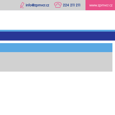
info@zpmvcr.cz
224 211 211
www.zpmvcr.cz