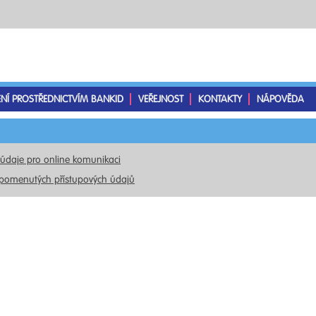
ENÍ PROSTŘEDNICTVÍM BANKID
VEŘEJNOST
KONTAKTY
NÁPOVĚDA
 údaje pro online komunikaci
pomenutých přístupových údajů