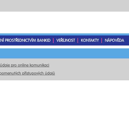
ENÍ PROSTŘEDNICTVÍM BANKID
VEŘEJNOST
KONTAKTY
NÁPOVĚDA
 údaje pro online komunikaci
pomenutých přístupových údajů