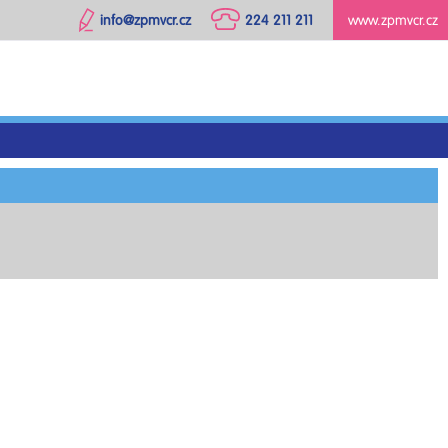
info@zpmvcr.cz
224 211 211
www.zpmvcr.cz