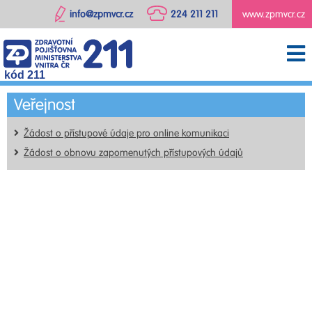
info@zpmvcr.cz
224 211 211
www.zpmvcr.cz
kód 211
Veřejnost
Žádost o přístupové údaje pro online komunikaci
Žádost o obnovu zapomenutých přístupových údajů